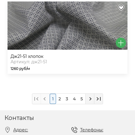
дж21-51 хлопок
Артикул: дж21-51
1260 руб/м
1
2
3
4
5
Контакты
Адрес:
Телефоны: