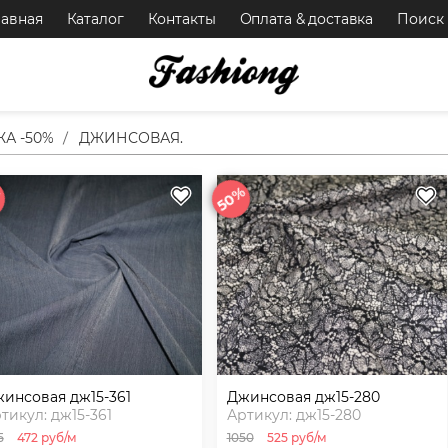
лавная
Каталог
Контакты
Оплата & доставка
Поиск
А -50%
ДЖИНСОВАЯ.
%
50%
джинсовая дж15-361
джинсовая дж15-280
тикул: дж15-361
Артикул: дж15-280
5
472 руб/м
1050
525 руб/м