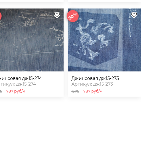
%
50%
джинсовая дж15-274
джинсовая дж15-273
тикул: дж15-274
Артикул: дж15-273
75
787 руб/м
1575
787 руб/м