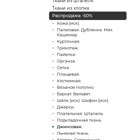
Ткани из штапеля
Ткани из хлопка
Распродажа -50%
Кожа (иск).
Пальтовая. Дубленка. Мех.
Кашемир.
Курточная.
Трикотаж.
Пайетки.
Органза.
Сетка.
Плащевая.
Костюмная.
Вязаное полотно.
Бархат. Вельвет.
Шелк (иск). Шифон (иск).
Джерси.
Плательная. Штапель.
Подкладочная ткань.
Джинсовая.
Льняная ткань.
Хлопок. Сорочечная.